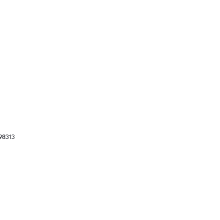
00€
8313