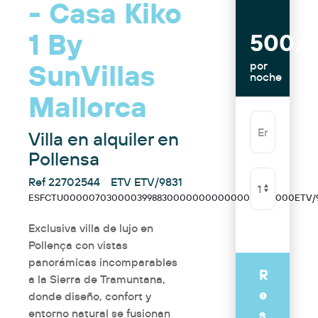
- Casa Kiko
1 By
500,
SunVillas
por
noche
Mallorca
Villa en alquiler en
Pollensa
Ref 22702544
ETV ETV/9831
ESFCTU00000703000039988300000000000000000000ETV/9
Exclusiva villa de lujo en
Pollença con vistas
panorámicas incomparables
R
a la Sierra de Tramuntana,
e
donde diseño, confort y
s
entorno natural se fusionan